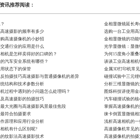
资讯推荐阅读：
机？
金相显微镜延长寿
机高速摄影的频率有多少
选购一台工业用高
选购高速摄像机的小妙招
金相显微镜的功能
在交通行业的应用是什么
光学显微镜：显微
速相机是怎样卖得好的口碑的？
为何15度角小重
到的汽车安全系统有哪些？
谈谈工业高速相机
使用状态下的保管
金属3D打印机常
单反拍摄技巧高速摄影与普通摄像机的差异
碰撞试验中三元锂
系统结构和技术参数分析
分析三维显微镜的
相机过程中遇到的小问题怎么处理吗？
图烁科技讲使用金
影及高速摄影的拍摄技巧
汽车碰撞试验的核
的最大光圈与高速摄影风景最佳焦段
掌握高速摄像机的
号最符合拍摄要求
徕卡倒置显微镜相
工作原理和应用行业分析
浅析高速相机的一
相机有什么区别呢?
高速摄像机常见的
机的纹影法高速摄影技术
高速摄像机的拍摄