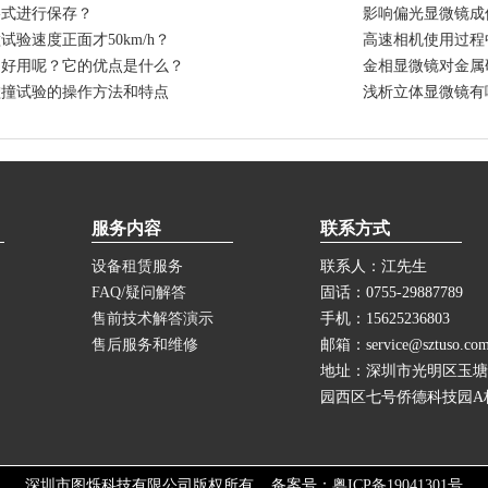
格式进行保存？
影响偏光显微镜成
验速度正面才50km/h？
高速相机使用过程
不好用呢？它的优点是什么？
金相显微镜对金属
碰撞试验的操作方法和特点
浅析立体显微镜有
服务内容
联系方式
设备租赁服务
联系人：江先生
FAQ/疑问解答
固话：0755-29887789
售前技术解答演示
手机：15625236803
售后服务和维修
邮箱：service@sztuso.co
地址：深圳市光明区玉塘
园西区七号侨德科技园A栋
深圳市图烁科技有限公司版权所有 备案号：
粤ICP备19041301号