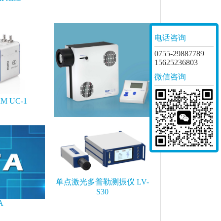
电话咨询
0755-29887789
15625236803
微信咨询
AM UC-1
CoolLED光源
单点激光多普勒测振仪 LV-
S30
A