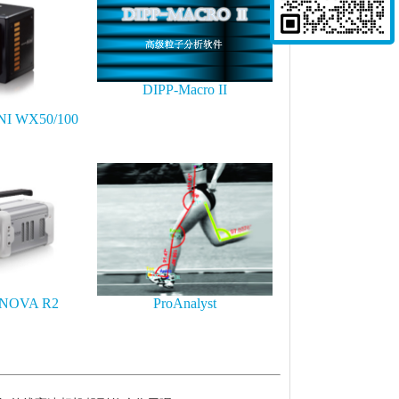
DIPP-Macro II
I WX50/100
NOVA R2
ProAnalyst