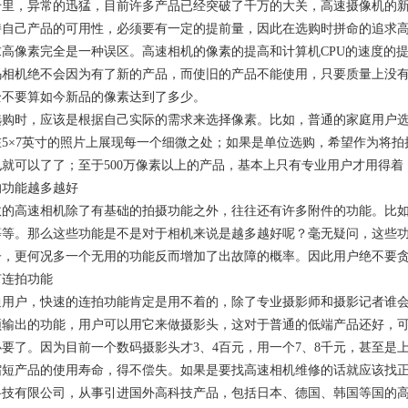
千里，异常的迅猛，目前许多产品已经突破了千万的大关，高速摄像机的
持自己产品的可用性，必须要有一定的提前量，因此在选购时拼命的追求
求高像素完全是一种误区。高速相机的像素的提高和计算机CPU的速度的
相机绝不会因为有了新的产品，而使旧的产品不能使用，只要质量上没有
全不要算如今新品的像素达到了多少。
购时，应该是根据自己实际的需求来选择像素。比如，普通的家庭用户选
5×7英寸的照片上展现每一个细微之处；如果是单位选购，希望作为将拍摄
就可以了了；至于500万像素以上的产品，基本上只有专业用户才用得
的功能越多越好
数的高速相机除了有基础的拍摄功能之外，往往还有许多附件的功能。比
等等。那么这些功能是不是对于相机来说是越多越好呢？毫无疑问，这些
子，更何况多一个无用的功能反而增加了出故障的概率。因此用户绝不要
有连拍功能
通用户，快速的连拍功能肯定是用不着的，除了专业摄影师和摄影记者谁
频输出的功能，用户可以用它来做摄影头，这对于普通的低端产品还好，
要了。因为目前一个数码摄影头才3、4百元，用一个7、8千元，甚至是
缩短产品的使用寿命，得不偿失。如果是要找高速相机维修的话就应该找
科技有限公司，从事引进国外高科技产品，包括日本、德国、韩国等国的