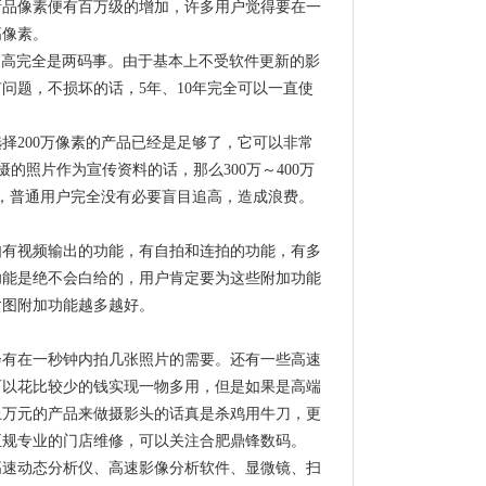
新品像素便有百万级的增加，许多用户觉得要在一
高像素。
提高完全是两码事。由于基本上不受软件更新的影
问题，不损坏的话，5年、10年完全可以一直使
择200万像素的产品已经是足够了，它可以非常
的照片作为宣传资料的话，那么300万～400万
着，普通用户完全没有必要盲目追高，造成浪费。
如有视频输出的功能，有自拍和连拍的功能，有多
功能是绝不会白给的，用户肯定要为这些附加功能
贪图附加功能越多越好。
会有在一秒钟内拍几张照片的需要。还有一些高速
可以花比较少的钱实现一物多用，但是如果是高端
上万元的产品来做摄影头的话真是杀鸡用牛刀，更
正规专业的门店维修，可以关注合肥鼎锋数码。
高速动态分析仪、高速影像分析软件、显微镜、扫