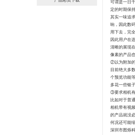
产品彩页下载
可谓是一日
定的时期保
其实一味追
响，因此数码
用下去，完
因此用户在选
清晰的展现在
像素的产品也
②以为附加
目前绝大多
个预览功能
多花一些银
③要求相机
比如对于普
相机带有视
的产品就没必
何况还可能
深圳市图烁