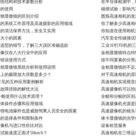
系统结构和技术参数分析
在半导体检测中，
镜的使用
碰撞试验：影响汽
生物显微镜的区别介绍
图烁高速相机的发
机的系统工作原理及高速摄影的应用领域
你了解多少高速相
镜的清洁保养方法，安全又实用
你知道在使用相机
深大小的因素
汽车安全性碰撞试
赁选型的细节，了解三大误区准确选款
工业3D打印机的
热像仪在八大行业中的应用
金相显微镜特点特
种错误使用方式
按不同要素的分类
金相显微镜系统分析和使用说明
金相显微镜的不足
论上的极限放大倍数是多少？
对于高速相机的原
常见的五种应用案例解析
高速相机实现视音
镜故障排除的解忧大法
高速摄像机可以拍
一般使用什么技术原理？
全帧和分帧的区别
具体操作步骤和应用领域
高速摄像机光源是
元锂电池爆炸也是威胁驾乘人员安全的因素
高速摄像机的镜头
源的选择条件和限制条件
徕卡显微镜的光学
摄像机与进口性价比对比
设备租赁服务
验速度正面才50km/h？
高速相机在三维运