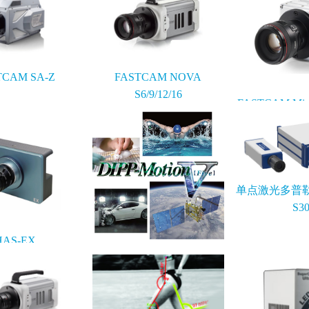
TCAM SA-Z
FASTCAM NOVA
S6/9/12/16
FASTCAM Mini
4K
单点激光多普勒
S3
HAS-EX
DIPP-Motion V