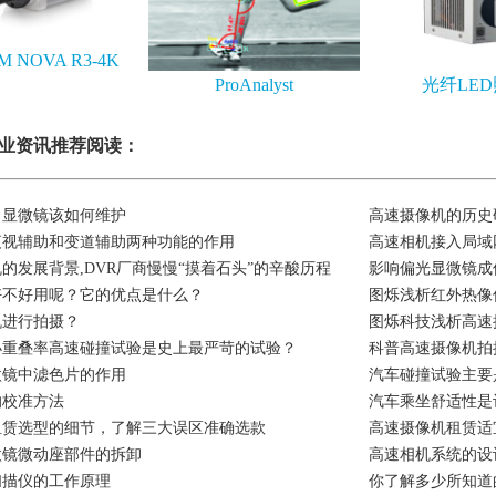
M NOVA R3-4K
ProAnalyst
光纤LE
业资讯推荐阅读：
：显微镜该如何维护
高速摄像机的历史
夜视辅助和变道辅助两种功能的作用
高速相机接入局域
的发展背景,DVR厂商慢慢“摸着石头”的辛酸历程
影响偏光显微镜成
好不好用呢？它的优点是什么？
图烁浅析红外热像
机进行拍摄？
图烁科技浅析高速
小重叠率高速碰撞试验是史上最严苛的试验？
科普高速摄像机拍
微镜中滤色片的作用
汽车碰撞试验主要
的校准方法
汽车乘坐舒适性是
租赁选型的细节，了解三大误区准确选款
高速摄像机租赁适
微镜微动座部件的拆卸
高速相机系统的设
扫描仪的工作原理
你了解多少所知道