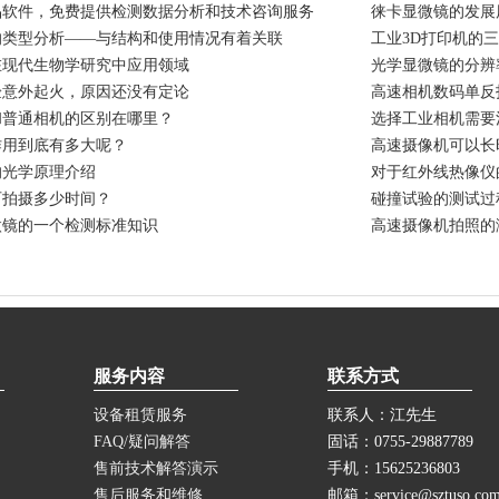
品软件，免费提供检测数据分析和技术咨询服务
徕卡显微镜的发展
的类型分析——与结构和使用情况有着关联
工业3D打印机的
在现代生物学研究中应用领域
光学显微镜的分辨
验意外起火，原因还没有定论
高速相机数码单反
和普通相机的区别在哪里？
选择工业相机需要
作用到底有多大呢？
高速摄像机可以长
的光学原理介绍
对于红外线热像仪
可拍摄多少时间？
碰撞试验的测试过
微镜的一个检测标准知识
高速摄像机拍照的
服务内容
联系方式
设备租赁服务
联系人：江先生
FAQ/疑问解答
固话：0755-29887789
售前技术解答演示
手机：15625236803
售后服务和维修
邮箱：service@sztuso.co