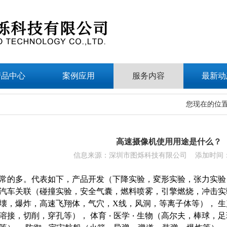
产品中心
案例应用
服务内容
最新动
您现在的位
高速摄像机使用用途是什么？
信息来源：深圳市图烁科技有限公司 添加时间：202
常的多。代表如下，产品开发（下降实验，変形实验，张力实验
汽车关联（碰撞实验，安全气囊，燃料喷雾，引擎燃烧，冲击实
壊，爆炸，高速飞翔体，气穴，
X
线，风洞，等离子体等）， 
溶接，切削，穿孔等）， 体育
医学
生物（高尔夫，棒球，足
・
・